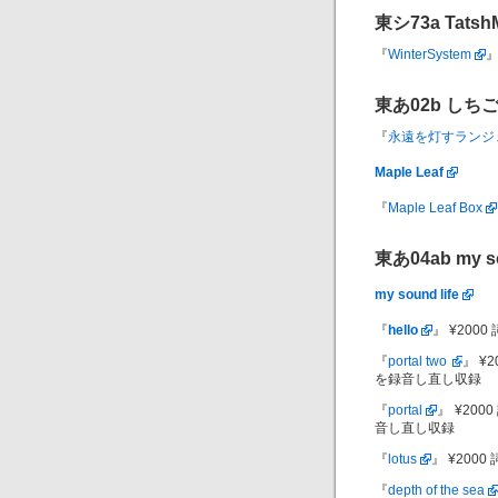
東シ73a
Tatsh
『
WinterSystem
東あ02b
しち
『
永遠を灯すランジ
Maple Leaf
『
Maple Leaf Box
東あ04ab
my s
my sound life
『
hello
』 ¥2000 
『
portal two
』 ¥
を録音し直し収録
『
portal
』 ¥20
音し直し収録
『
lotus
』 ¥2000 
『
depth of the sea