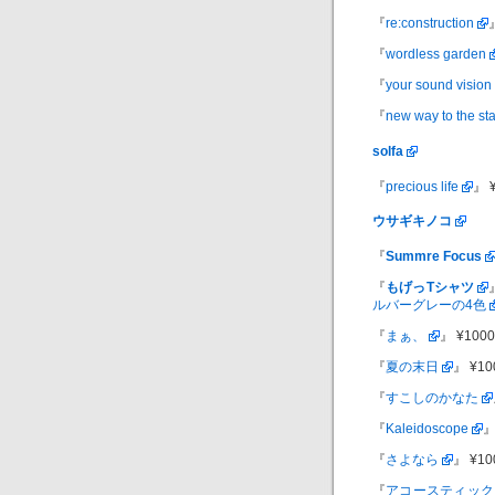
『
re:construction
『
wordless garden
『
your sound vision
『
new way to the sta
solfa
『
precious life
』 
ウサギキノコ
『
Summre Focus
『
もげっTシャツ
ルバーグレーの4色
『
まぁ、
』 ¥100
『
夏の末日
』 ¥1
『
すこしのかなた
『
Kaleidoscope
』
『
さよなら
』 ¥1
『
アコースティック