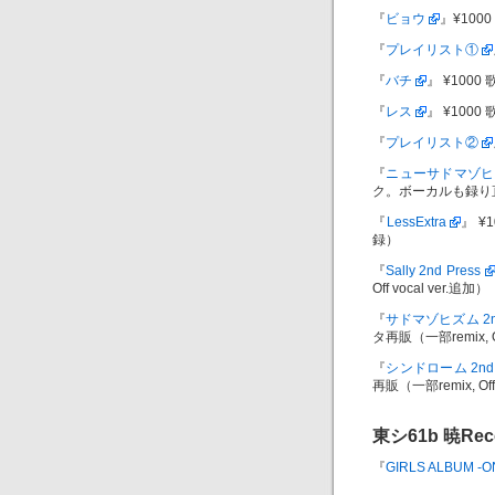
『
ビョウ
』¥1000 歌
『
プレイリスト①
『
バチ
』 ¥1000 歌(
『
レス
』 ¥1000 歌(
『
プレイリスト②
『
ニューサドマゾヒ
ク。ボーカルも録り
『
LessExtra
』 ¥1
録）
『
Sally 2nd Press
Off vocal ver.追加）
『
サドマゾヒズム 2nd
タ再販（一部remix, Of
『
シンドローム 2nd 
再販（一部remix, Off 
東シ61b
暁Rec
『
GIRLS ALBUM -O