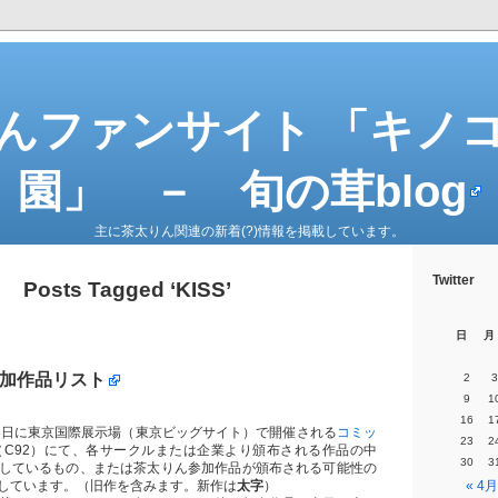
んファンサイト 「キノ
園」 － 旬の茸blog
主に茶太りん関連の新着(?)情報を掲載しています。
Twitter
Posts Tagged ‘KISS’
日
月
参加作品リスト
2
3
9
1
16
1
～13日に東京国際展示場（東京ビッグサイト）で開催される
コミッ
23
2
（C92）にて、各サークルまたは企業より頒布される作品の中
30
3
しているもの、または茶太りん参加作品が頒布される可能性の
しています。（旧作を含みます。新作は
太字
）
« 4月