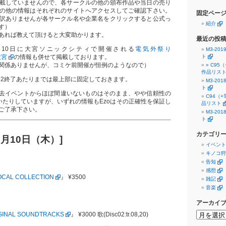
載していませんので、各サークルの他の頒布作品や当日の売り
の他の情報はそれぞれのサイトへアクセスしてご確認下さい。
固定ペー
訳ありませんが各サークル名や企業名をクリックすると公式っ
紹介
す）
あれば教えて頂けると大変助かります。
最近の投
8月10日に大宮ソニックシティで開催される
電気外祭り
M3-2
大宮
の情報も併せて掲載しております。
ト
関係ありませんが、コミケ前開催が恒例のようなので）
» C9
作品リス
92終了あたりまでは最上部に固定しておきます。
M3-2
ト
過去イベントからほぼ間違いないものはそのまま、やや信頼性の
C94（
いたりしていますが、いずれの情報もEzoはその正確性を保証し
品リスト
ご了承下さい。
M3-2
ト
カテゴリ
月10日（木）]
イベント
キノコ狩
告知
感想
OCAL COLLECTION
』 ¥3500
雑記
音楽
アーカイ
RIGINAL SOUNDTRACKS
』 ¥3000 歌(Disc02:tr.08,20)