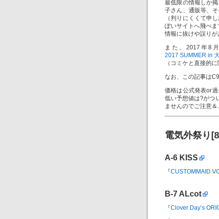
最低限の情報しか掲
子さん、通販等、そ
（判りにくくて申し
ぽいサイトへ飛べま
情報に抜けや誤りが
また、2017年
2017 SUMMER in 
（コミケと直接的に
なお、この記事はC
価格は公式発表or
低い予想値は?がつ
ませんのでご注意＆
電気外祭り[8
A-6
KISS
『
CUSTOMMAID V
B-7
ALcot
『
Clover Day’s O