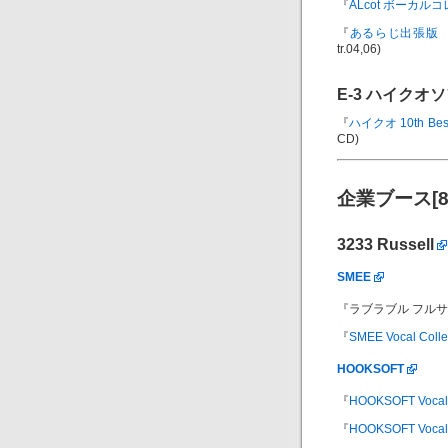
『
ALcot ボーカルコレ
『
あるらじ出張版 
tr.04,06)
E-3
ハイクオソ
『
ハイクオ 10th Best 
CD)
企業ブース[
3233
Russell
SMEE
『ラブラブル フルサウンド
『
SMEE Vocal Collec
HOOKSOFT
『
HOOKSOFT Vocal C
『
HOOKSOFT Vocal Co