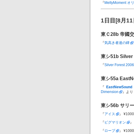
『
MeltyMomen
1日目[8月1
東Ｃ28b
帝國
『
気高き者達の碑
東シ51b
Silver
『
Silver Forest 20
東シ55a
East
『
EastNewSound O
Dimension
』より【L
東シ56b
サリ
『
アイス
』 ¥1000 
『
ピグマリオン
』 
『
ロープ
』 ¥1000 