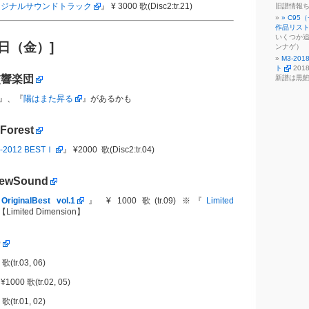
t オリジナルサウンドトラック
』 ¥ 3000 歌(Disc2:tr.21)
旧譜情報
» C9
作品リス
いくつか追
1日（金）]
ンナゲ）
M3-2
ト
201
交響楽団
新譜は黒
』、『
陽はまた昇る
』があるかも
 Forest
06-2012 BESTⅠ
』 ¥2000 歌(Disc2:tr.04)
NewSound
riginalBest vol.1
』 ¥ 1000 歌(tr.09) ※『
Limited
imited Dimension】
ー
歌(tr.03, 06)
¥1000 歌(tr.02, 05)
歌(tr.01, 02)