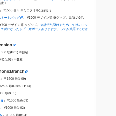
新曲1
』 ¥1500 色々 ※ミニタオルは品切れ
ストートバッグ
』 ¥1500 デザイン等 ※グッズ。黒/赤の2色
¥700 デザイン等 ※グッズ。
会計混乱避けるため、午後のマッ
”
午後になったら「三角ポーチありますか」ってお声掛けくださ
ension
1000 歌(tr.01) ※数枚
0 歌(tr.03) ※数枚
honicBranch
』 ¥ 1500 歌(tr.09)
2500 歌(Disc01-tr.14)
00 歌(tr.05)
』 ¥1500 歌(tr.03)
』 ¥1000 歌(tr.02)
』 ¥1000 歌(tr.04)