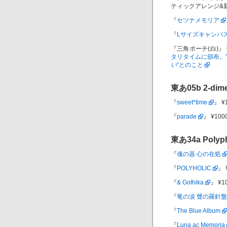
ティックアレンジ&
『
セツナメモリア
『
Lサイズキャンバ
『三角ポーチ(白)』 
タリタイムに頒布。
い
“とのこと
東あ05b
2-dim
『
sweet*time
』 ¥
『
parade
』 ¥100
東あ34a
Polyp
『
魂の器 心の在処
『
POLYHOLIC
』 ¥
『
& Gothika
』 ¥10
『
竜の涙 聲の羅針盤
『
The Blue Album
『
Luna ac Memoria