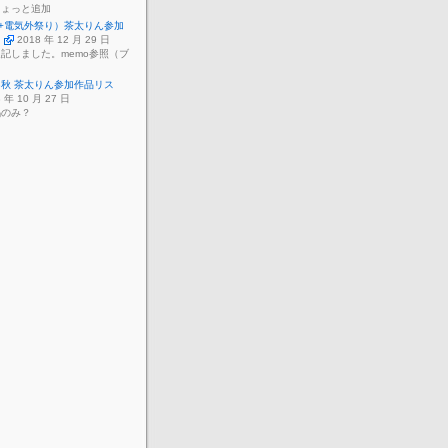
ちょっと追加
5（+電気外祭り）茶太りん参加
ト
2018 年 12 月 29 日
記しました。memo参照（ブ
018秋 茶太りん参加作品リス
8 年 10 月 27 日
餡のみ？