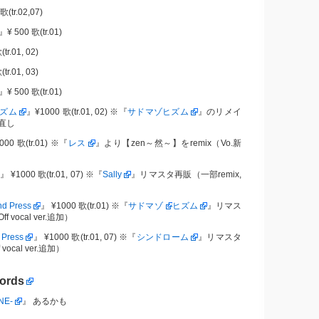
(tr.02,07)
』¥ 500 歌(tr.01)
tr.01, 02)
tr.01, 03)
』¥ 500 歌(tr.01)
ズム
』¥1000 歌(tr.01, 02) ※『
サドマゾヒズム
』のリメイ
直し
000 歌(tr.01) ※『
レス
』より【zen～然～】をremix（Vo.新
』 ¥1000 歌(tr.01, 07) ※『
Sally
』リマスタ再販（一部remix,
 Press
』 ¥1000 歌(tr.01) ※『
サドマゾ
ヒズム
』リマス
f vocal ver.追加）
Press
』 ¥1000 歌(tr.01, 07) ※『
シンドローム
』リマスタ
vocal ver.追加）
ords
NE-
』 あるかも