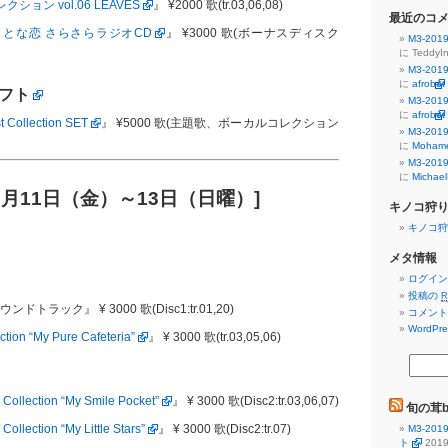
クション vol.06 LEAVES
』 ¥2000 歌(tr.03,06,08)
最近のコ
とな恋 さらさらラジオCD
』 ¥3000 歌(ボーナスディスク
M3-2
に
TeddyIn
M3-2
に
afrobet
フト
M3-2
に
afrobet
Collection SET
』 ¥5000 歌(主題歌、ボーカルコレクション
M3-2
に
Mohame
M3-2
に
Michae
8月11日（金）～13日（日曜）]
キノコ狩
キノコ狩
メタ情報
ログイン
投稿の
R
トラック』 ¥ 3000 歌(Disc1:tr.01,20)
コメン
WordPre
tion “My Pure Cafeteria”
』 ¥ 3000 歌(tr.03,05,06)
ollection “My Smile Pocket”
』 ¥ 3000 歌(Disc2:tr.03,06,07)
旬の茸bl
llection “My Little Stars”
』 ¥ 3000 歌(Disc2:tr.07)
M3-2
ト
201