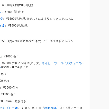
』 ¥1000 詞,曲(tr.01),歌,他
』 ¥2000 詞,歌,他
』 ¥1500 詞,歌,他 ※ゲストによるリミックスアルバム
r
』 ¥1500 詞,歌,他
¥2500 歌(全曲) ※solfa feat.茶太 ワークベストアルバム
』 ¥1000 色々
』 ¥2000 デザイン等 ※グッズ。
ネイビー/ターコイズ/チョコ/シ
×S/M/L/XLの4サイズ
0 色々
000 色々
』 ¥1500 色々
 ¥1500 色々
000 ※A4下敷き付き
にもげして
』 ¥1000 色々 ※『
eclipse
』より5曲アコース