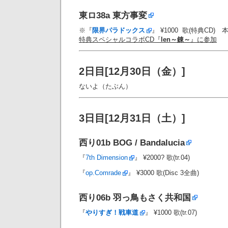
東ロ38a
東方事変
※『
限界パラドックス
』 ¥1000 歌(特典CD)
特典スペシャルコラボCD『
len～錬～
』に参加
2日目[12月30日（金）]
ないよ（たぶん）
3日目[12月31日（土）]
西り01b
BOG / Bandalucia
『
7th Dimension
』 ¥2000? 歌(tr.04)
『
op.Comrade
』 ¥3000 歌(Disc 3全曲)
西り06b
羽っ鳥もさく共和国
『
やりすぎ！戦車道
』 ¥1000 歌(tr.07)