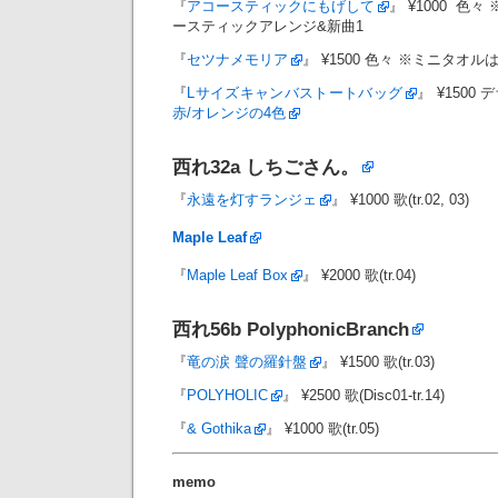
『
アコースティックにもげして
』 ¥1000 色々
ースティックアレンジ&新曲1
『
セツナメモリア
』 ¥1500 色々 ※ミニタオル
『
Lサイズキャンバストートバッグ
』 ¥1500
赤/オレンジの4色
西れ32a
しちごさん。
『
永遠を灯すランジェ
』 ¥1000 歌(tr.02, 03)
Maple Leaf
『
Maple Leaf Box
』 ¥2000 歌(tr.04)
西れ56b
PolyphonicBranch
『
竜の涙 聲の羅針盤
』 ¥1500 歌(tr.03)
『
POLYHOLIC
』 ¥2500 歌(Disc01-tr.14)
『
& Gothika
』 ¥1000 歌(tr.05)
memo