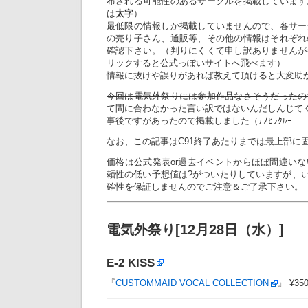
布される可能性のあるサークルを掲載しています
は
太字
）
最低限の情報しか掲載していませんので、各サー
の売り子さん、通販等、その他の情報はそれぞれ
確認下さい。（判りにくくて申し訳ありませんが
リックすると公式っぽいサイトへ飛べます）
情報に抜けや誤りがあれば教えて頂けると大変助
今回は電気外祭りには参加作品なさそうだったの
て間に合わなかった言い訳ではないんだしんじて
事後ですがあったので掲載しました（ﾃﾉﾋﾗｸﾙｰ
なお、この記事はC91終了あたりまでは最上部に
価格は公式発表or過去イベントからほぼ間違い
頼性の低い予想値は?がついたりしていますが、い
確性を保証しませんのでご注意＆ご了承下さい。
電気外祭り[12月28日（水）]
E-2
KISS
『
CUSTOMMAID VOCAL COLLECTION
』 ¥35