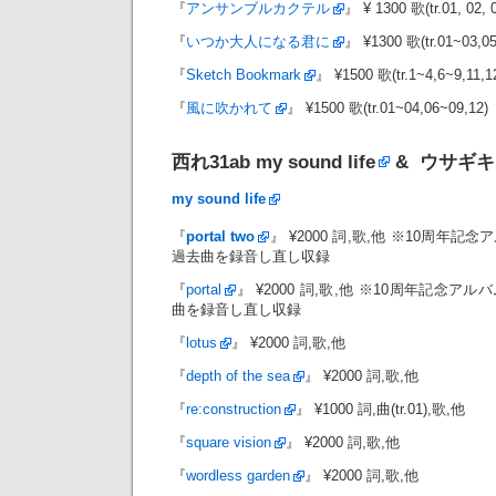
『
アンサンブルカクテル
』 ¥ 1300 歌(tr.01, 02, 0
『
いつか大人になる君に
』 ¥1300 歌(tr.01~03,0
『
Sketch Bookmark
』 ¥1500 歌(tr.1~4,6~9,11,1
『
風に吹かれて
』 ¥1500 歌(tr.01~04,06~09,12)
西れ31ab
my sound life
&
ウサギキ
my sound life
『
portal two
』 ¥2000 詞,歌,他 ※10周年
過去曲を録音し直し収録
『
portal
』 ¥2000 詞,歌,他 ※10周年記念
曲を録音し直し収録
『
lotus
』 ¥2000 詞,歌,他
『
depth of the sea
』 ¥2000 詞,歌,他
『
re:construction
』 ¥1000 詞,曲(tr.01),歌,他
『
square vision
』 ¥2000 詞,歌,他
『
wordless garden
』 ¥2000 詞,歌,他