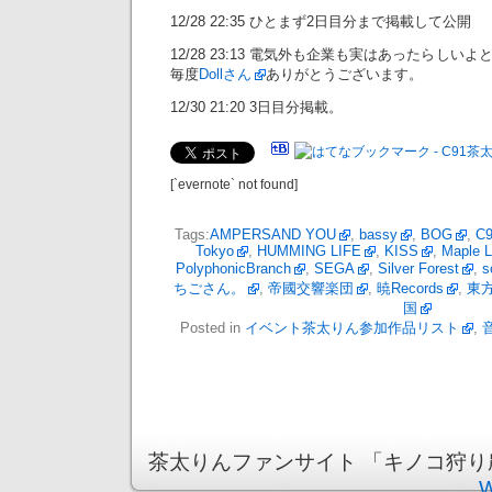
12/28 22:35 ひとまず2日目分まで掲載して公開
12/28 23:13 電気外も企業も実はあったらし
毎度
Dollさん
ありがとうございます。
12/30 21:20 3日目分掲載。
[`evernote` not found]
Tags:
AMPERSAND YOU
,
bassy
,
BOG
,
C9
Tokyo
,
HUMMING LIFE
,
KISS
,
Maple L
PolyphonicBranch
,
SEGA
,
Silver Forest
,
s
ちごさん。
,
帝國交響楽団
,
暁Records
,
東
国
Posted in
イベント茶太りん参加作品リスト
,
茶太りんファンサイト 「キノコ狩り農園」 －
W