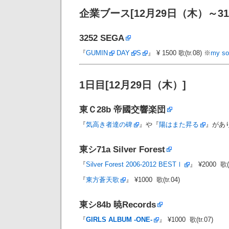
企業ブース[12月29日（木）～3
3252
SEGA
『
GUMIN
DAY
S
』 ¥ 1500 歌(tr.08) ※
my sou
1日目[12月29日（木）]
東Ｃ28b
帝國交響楽団
『
気高き者達の碑
』や『
陽はまた昇る
』があ
東シ71a
Silver Forest
『
Silver Forest 2006-2012 BESTⅠ
』 ¥2000 歌(D
『
東方蒼天歌
』 ¥1000 歌(tr.04)
東シ84b
暁Records
『
GIRLS ALBUM -ONE-
』 ¥1000 歌(tr.07)