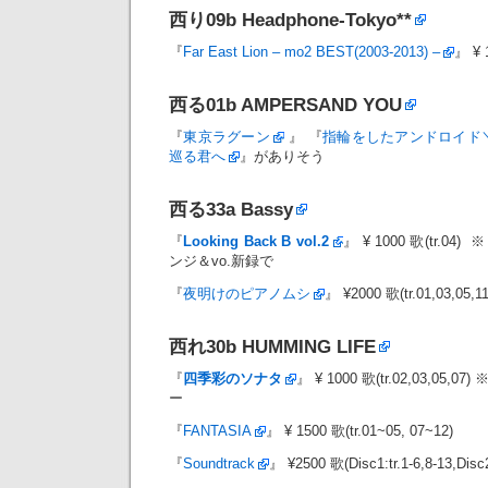
西り09b
Headphone-Tokyo**
『
Far East Lion – mo2 BEST(2003-2013) –
』 ¥ 1
西る01b
AMPERSAND YOU
『
東京ラグーン
』 『
指輪をしたアンドロイド
巡る君へ
』がありそう
西る33a
Bassy
『
Looking Back B vol.2
』 ¥ 1000 歌(tr.
ンジ＆vo.新録で
『
夜明けのピアノムシ
』 ¥2000 歌(tr.01,03,05,11
西れ30b
HUMMING LIFE
『
四季彩のソナタ
』 ¥ 1000 歌(tr.02,03,0
ー
『
FANTASIA
』 ¥ 1500 歌(tr.01~05, 07~12)
『
Soundtrack
』 ¥2500 歌(Disc1:tr.1-6,8-13,Disc2: