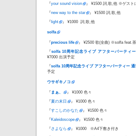
『
your sound vision
』 ¥1500 詞,歌,他 ※
『
new way to the star
』 ¥1500 詞,歌,他
『
light
』 ¥1000 詞,歌,他
solfa
『
precious life
』 ¥2500 歌(全曲) ※solfa 
『
solfa 10周年記念ライブ アフターパーテ
¥7000 出演予定
『
solfa 10周年記念ライブ アフターパーティー 
予定
ウサギキノコ
『
まぁ、
』 ¥1000 色々
『
夏の末日
』 ¥1000 色々
『
すこしのかなた
』 ¥1500 色々
『
Kaleidoscope
』 ¥1500 色々
『
さよなら
』 ¥1000 ※A4下敷き付き