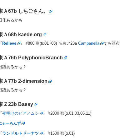
東Ａ67b
しちごさん。
旧作あるかも
東Ａ68b
kaede.org
『
Relieve
』 ¥800 歌(tr.01~03) ※東ア23a
Campanella
でも頒布
東Ａ76b
PolyphonicBranch
旧譜あるかも？
東Ａ77b
2-dimension
旧譜あるかも？
東Ｚ23b
Bassy
『
夜明けのピアノムシ
』 ¥2000 歌(tr.01,03,05,11)
にゃーろんず
『
ランドルトドーナツ
』 ¥1500 歌(tr.01)