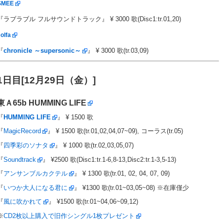
SMEE
『ラブラブル フルサウンドトラック』 ¥ 3000 歌(Disc1:tr.01,20)
olfa
『
chronicle ～supersonic～
』 ¥ 3000 歌(tr.03,09)
1日目[12月29日（金）]
東Ａ65b
HUMMING LIFE
『
HUMMING LIFE
』 ¥ 1500 歌
『
MagicRecord
』 ¥ 1500 歌(tr.01,02,04,07~09), コーラス(tr.05)
『
四季彩のソナタ
』 ¥ 1000 歌(tr.02,03,05,07)
『
Soundtrack
』 ¥2500 歌(Disc1:tr.1-6,8-13,Disc2:tr.1-3,5-13)
『
アンサンブルカクテル
』 ¥ 1300 歌(tr.01, 02, 04, 07, 09)
『
いつか大人になる君に
』 ¥1300 歌(tr.01~03,05~08) ※在庫僅少
『
風に吹かれて
』 ¥1500 歌(tr.01~04,06~09,12)
※
CD2枚以上購入で旧作シングル1枚プレゼント