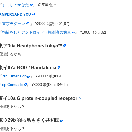
『
すこしのかなた
』 ¥1500 色々
AMPERSAND YOU
『
東京ラグーン
』 ¥2000 朗読(tr.01,07)
『
指輪をしたアンドロイド＼観測者の歯車
』 ¥1000 歌(tr.02)
東ア30a
Headphone-Tokyo**
旧譜あるかも
東イ07a
BOG / Bandalucia
『
7th Dimension
』 ¥2000? 歌(tr.04)
『
op.Comrade
』 ¥3000 歌(Disc 3全曲)
東イ10a
G protein-coupled receptor
旧譜あるかも？
東ウ29b
羽っ鳥もさく共和国
旧譜あるかも？