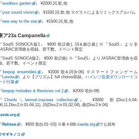
『
wordless garden
』 ¥2000 詞,歌,他
『
your sound vision
』 ¥1500 詞,歌,他 ※ゲストによるリミックスアルバム
『
new way to the star
』 ¥1500 詞,歌,他
東ア23a
Campanella
『SoulS SONOCA版1』 ¥800 歌(2曲), 詞&曲(1曲) ※『SoulS』より非
JASRAC管理曲を収録。若干数。イベント限定
『SoulS SONOCA版2』 ¥500 歌(2曲) ※『SoulS』よりJASRAC管理曲を収
録。若干数。イベント限定
『
berpop ensembles
』 ¥2000 歌&詞(tr.06) ※スマートフォンゲーム
『
Lanota
』より【プリズム】full chorus収録。
ハイレゾ音源ダウンロードコ
ード付属
『
berpop melodies & Remixies vol.2
』 ¥2000 歌(tr.08)
『
Chords＼bermei.inazawa collection
』 ¥3000 歌(Disc1:tr.04-
6,11,Disc2:tr.01-04,11), 詞(Disc2:tr.01,02,04), 曲(Disc2:tr.04)
kaede.org
『
Relieve
』 ¥800 歌(tr.01~03) ※東Ａ68b
kaede.org
でも頒布
ウサギキノコ