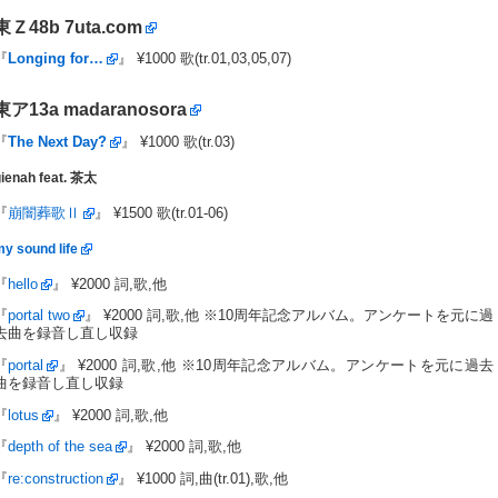
東Ｚ48b
7uta.com
『
Longing for…
』 ¥1000 歌(tr.01,03,05,07)
東ア13a
madaranosora
『
The Next Day?
』 ¥1000 歌(tr.03)
gienah feat. 茶太
『
崩闇葬歌Ⅱ
』 ¥1500 歌(tr.01-06)
y sound life
『
hello
』 ¥2000 詞,歌,他
『
portal two
』 ¥2000 詞,歌,他 ※10周年記念アルバム。アンケートを元に過
去曲を録音し直し収録
『
portal
』 ¥2000 詞,歌,他 ※10周年記念アルバム。アンケートを元に過去
曲を録音し直し収録
『
lotus
』 ¥2000 詞,歌,他
『
depth of the sea
』 ¥2000 詞,歌,他
『
re:construction
』 ¥1000 詞,曲(tr.01),歌,他