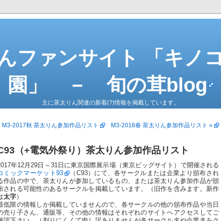
んファンサイト 「キノ
園」 － 旬の茸blog
主に茶太りん関連の新着(?)情報を掲載しています。
« M3-2017秋 茶太りん参加作品リスト
M3-2018春 茶太りん参加作品リスト »
C93（+電気外祭り）茶太りん参加作品リスト
2017年12月29日～31日に東京国際展示場（東京ビッグサイト）で開催される
コミックマーケット93
（C93）にて、各サークルまたは企業より頒布され
る作品の中で、茶太りんが参加しているもの、または茶太りん参加作品が頒
布される可能性のあるサークルを掲載しています。（旧作を含みます。新作
は
太字
）
最低限の情報しか掲載していませんので、各サークルの他の頒布作品や当日
の売り子さん、通販等、その他の情報はそれぞれのサイトへアクセスしてご
確認下さい。（判りにくくて申し訳ありませんが各サークル名や企業名をク