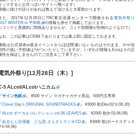
リックすると公式っぽいサイトへ飛べます）
情報に抜けや誤りがあれば教えて頂けると大変助かります。
また、2017年12月28日にTRC東京流通センターで開催される
電気外祭り
2017 WINTER in 平和島
の情報も併せて掲載しております。
（コミケと直接的に関係ありませんが、コミケ前開催が恒例のようなので）
なお、この記事はC93終了あたりまでは最上部に固定しておきます。
価格は公式発表or過去イベントからほぼ間違いないものはそのまま、やや信
頼性の低い予想値は?がついたりしていますが、いずれの情報もEzoはその正
確性を保証しませんのでご注意＆ご了承下さい。
電気外祭り[12月28日（木）]
C-5
ALcot/ALcotハニカム
『
サイン色紙
』 ¥500 サイン ※ガチャガチャ景品。500円玉専用
『
Clover Day’s ORIGINAL SOUNDTRACKS
』 ¥3000 歌(Disc02:tr.08,20)
『
ALcot ボーカルコレクション vol.06 LEAVES
』 ¥2000 歌(tr.03,06,08)
『
あるらじ出張版 とな恋 さらさらラジオCD
』 ¥3000 歌(ボーナスディス
tr.04,06)